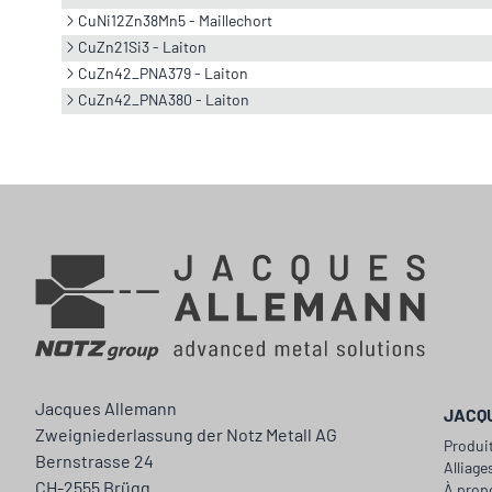
CuNi12Zn38Mn5 - Maillechort
CuZn21Si3 - Laiton
CuZn42_PNA379 - Laiton
CuZn42_PNA380 - Laiton
Jacques Allemann
JACQ
Zweigniederlassung der Notz Metall AG
Produi
Bernstrasse 24
Alliage
CH-2555 Brügg
À prop