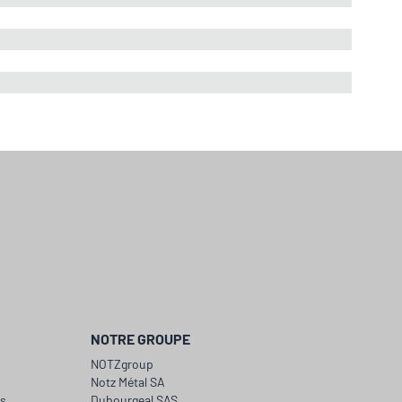
NOTRE GROUPE
NOTZgroup
Notz Métal SA
ts
Dubourgeal SAS