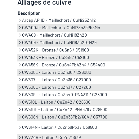
Alliages de cuivre
Description
Arcap AP 1D - Maillechort / CuNi25Zn12
CW400J - Maillechort / CuNi7Zn39Pb3Mn
CW409 - Maillechort / CuNi18Zn20
CW409 - Maillechort / CuNi18Zn20_N29
CW452K - Bronze / CuSn6 / C51900
CW453K - Bronze / CuSn8 / C52100
CW456K - Bronze / CuSn4Pb4Zn4 / C54400
CW505L - Laiton / CuZn30 / C26000
CW507L - Laiton / CuZn36 / C27000
CW508L - Laiton / CuZn37 / C27200
CW509L - Laiton / CuZn40_PNA311 / C28000
CW510L - Laiton / CuZn42 / C28500
CW510L - Laiton / CuZn42_PNA378 / C28500
CW608N - Laiton / CuZn38Pb2/60A / C37700
CW614N - Laiton / CuZn39Pb3 / C38500
CW724R - Laiton / CuZn21Si3P