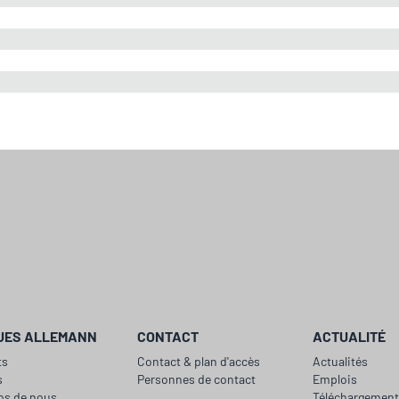
UES ALLEMANN
CONTACT
ACTUALITÉ
ts
Contact & plan d'accès
Actualités
s
Personnes de contact
Emplois
os de nous
Téléchargemen