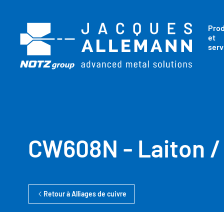
Prod
et
serv
CW608N - Laiton 
Retour à Alliages de cuivre