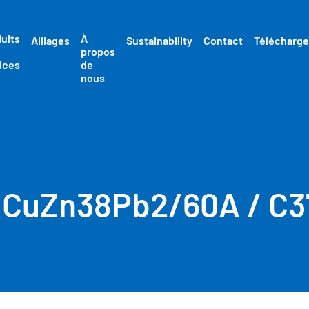
uits
À
Alliages
Sustainability
Contact
Télécharg
propos
ices
de
nous
/ CuZn38Pb2/60A / C