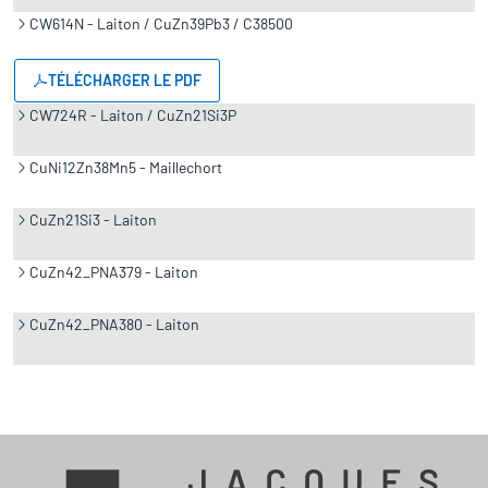
CW614N - Laiton / CuZn39Pb3 / C38500
TÉLÉCHARGER LE PDF
CW724R - Laiton / CuZn21Si3P
CuNi12Zn38Mn5 - Maillechort
CuZn21Si3 - Laiton
CuZn42_PNA379 - Laiton
CuZn42_PNA380 - Laiton