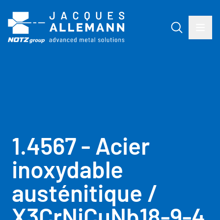
1.4567 - Acier
inoxydable
austénitique /
X3CrNiCuNb18-9-4