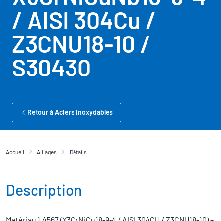
/ AISI 304Cu /
Z3CNU18-10 /
S30430
Retour à Aciers inoxydables
Accueil
Alliages
Détails
Description
Matériau 1.4567 (X3CrNiCu18-9-4 / AISI 304CU / Z3CNU18-10) –