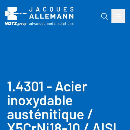
1.4301 - Acier
inoxydable
austénitique /
X5CrNi18-10 / AISI