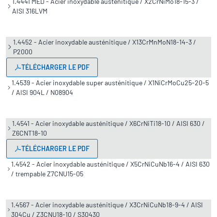
1.4441 MED - Acier inoxydable austénitique / X2CrNiMo18-15-3 /
AISI 316LVM
1.4452 - Acier inoxydable austénitique / X13CrMnMoN18-14-3 /
P2000
TÉLÉCHARGER LE PDF
1.4539 - Acier inoxydable super austénitique / X1NiCrMoCu25-20-5
/ AISI 904L / N08904
1.4541 - Acier inoxydable austénitique / X6CrNiTi18-10 / AISI 630 /
Z6CNT18-10
TÉLÉCHARGER LE PDF
1.4542 - Acier inoxydable austénitique / X5CrNiCuNb16-4 / AISI 630
/ trempable Z7CNU15-05
1.4567 - Acier inoxydable austénitique / X3CrNiCuNb18-9-4 / AISI
304Cu / Z3CNU18-10 / S30430