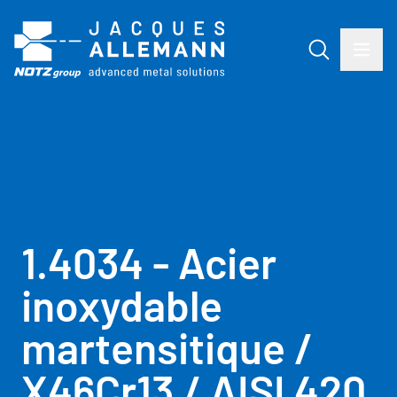
1.4034 - Acier
inoxydable
martensitique /
X46Cr13 / AISI 420