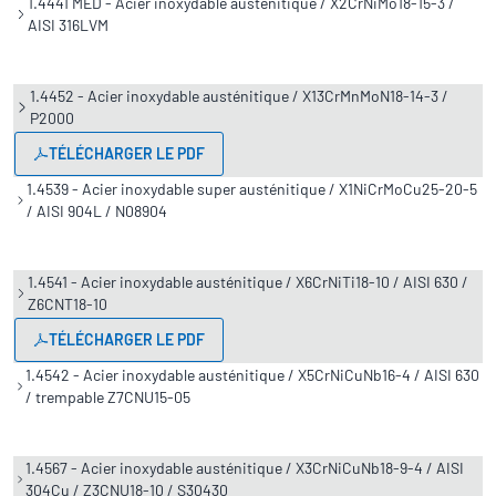
1.4441 MED - Acier inoxydable austénitique / X2CrNiMo18-15-3 /
AISI 316LVM
1.4452 - Acier inoxydable austénitique / X13CrMnMoN18-14-3 /
P2000
TÉLÉCHARGER LE PDF
1.4539 - Acier inoxydable super austénitique / X1NiCrMoCu25-20-5
/ AISI 904L / N08904
1.4541 - Acier inoxydable austénitique / X6CrNiTi18-10 / AISI 630 /
Z6CNT18-10
TÉLÉCHARGER LE PDF
1.4542 - Acier inoxydable austénitique / X5CrNiCuNb16-4 / AISI 630
/ trempable Z7CNU15-05
1.4567 - Acier inoxydable austénitique / X3CrNiCuNb18-9-4 / AISI
304Cu / Z3CNU18-10 / S30430