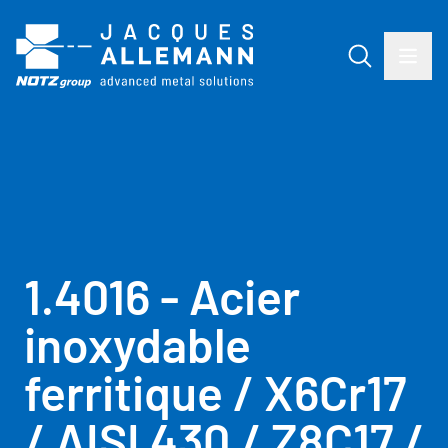
1.4016 - Acier
inoxydable
ferritique / X6Cr17
/ AISI 430 / Z8C17 /